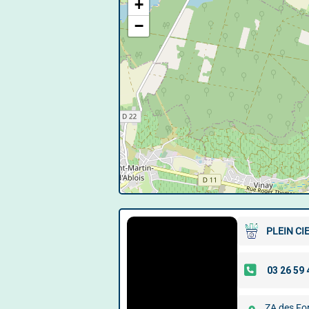
+
−
PLEIN CI
ZA des Fo