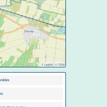
© Leaflet
|
©
OSM
onibles
es