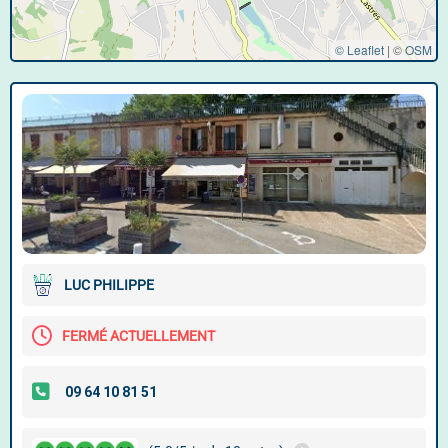
© Leaflet
|
©
OSM
LUC PHILIPPE
FERMÉ ACTUELLEMENT