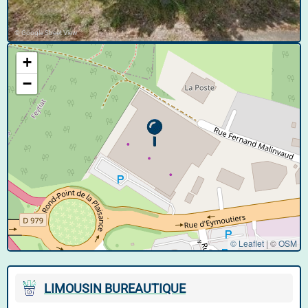
© Google Street View
+
−
© Leaflet
|
©
OSM
LIMOUSIN BUREAUTIQUE