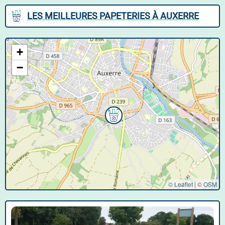
LES MEILLEURES PAPETERIES À AUXERRE
+
−
© Leaflet
|
©
OSM